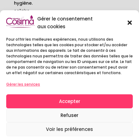
hygiène.
solaire.
baumes.
Gérer le consentement
bébé – femme enceinte.
aux cookies
Pour offrir les meilleures expériences, nous utilisons des
contact.
technologies telles que les cookies pour stocker et/ou accéder
aux informations des appareils. Le fait de consentir à ces
6 rue Camille DECAUVILLE
technologies nous permettra de traiter des données telles que le
91250 TIGERY – FRANCE
comportement de navigation ou les ID uniques sur ce site. Le fait
01 60 79 97 20
de ne pas consentir ou de retirer son consentement peut avoir
un effet négatif sur certaines caractéristiques et fonctions.
contact@cosimalaboratoire.com
Gérer les services
Accepter
Copyright © 2022 Cosima Laboratoire –
Mentions légales
–
Politique de confidentialité
Refuser
Site web :
Agence MYC
–
MCP
Voir les préférences