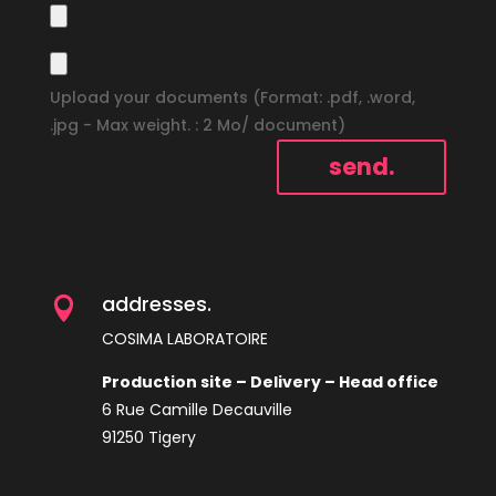
Upload your documents (Format: .pdf, .word,
.jpg - Max weight. : 2 Mo/ document)
addresses.

COSIMA LABORATOIRE
Production site – Delivery – Head office
6 Rue Camille Decauville
91250 Tigery