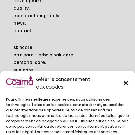
development.
quality.
manufacturing tools.
news.
contact.
skincare.
hair care – ethnic hair care.
personal care.
sun care.
balms.
Gérer le consentement
baby – pregnant woman.
aux cookies
Pour offrir les meilleures expériences, nous utilisons des
contact.
technologies telles que les cookies pour stocker et/ou accéder
6 rue Camille DECAUVILLE
aux informations des appareils. Le fait de consentir à ces
technologies nous permettra de traiter des données telles que le
91250 TIGERY - FRANCE
comportement de navigation ou les ID uniques sur ce site. Le fait
01 60 79 97 20
de ne pas consentir ou de retirer son consentement peut avoir
contact@cosimalaboratoire.com
un effet négatif sur certaines caractéristiques et fonctions.